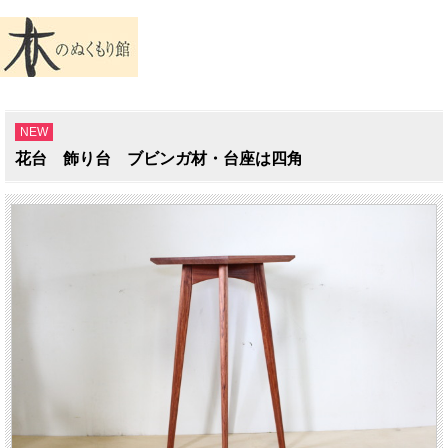
NEW
花台 飾り台 ブビンガ材・台座は四角