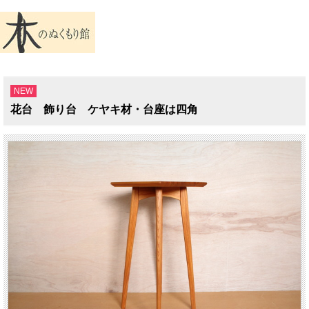
NEW
花台 飾り台 ケヤキ材・台座は四角